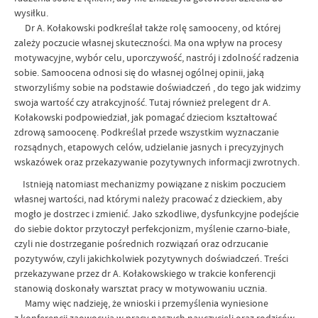
wysiłku.
Dr A. Kołakowski podkreślał także rolę samooceny, od której
zależy poczucie własnej skuteczności. Ma ona wpływ na procesy
motywacyjne, wybór celu, uporczywość, nastrój i zdolność radzenia
sobie. Samoocena odnosi się do własnej ogólnej opinii, jaką
stworzyliśmy sobie na podstawie doświadczeń , do tego jak widzimy
swoja wartość czy atrakcyjność. Tutaj również prelegent dr A.
Kołakowski podpowiedział, jak pomagać dzieciom kształtować
zdrową samoocenę. Podkreślał przede wszystkim wyznaczanie
rozsądnych, etapowych celów, udzielanie jasnych i precyzyjnych
wskazówek oraz przekazywanie pozytywnych informacji zwrotnych.
Istnieją natomiast mechanizmy powiązane z niskim poczuciem
własnej wartości, nad którymi należy pracować z dzieckiem, aby
mogło je dostrzec i zmienić. Jako szkodliwe, dysfunkcyjne podejście
do siebie doktor przytoczył perfekcjonizm, myślenie czarno-białe,
czyli nie dostrzeganie pośrednich rozwiązań oraz odrzucanie
pozytywów, czyli jakichkolwiek pozytywnych doświadczeń. Treści
przekazywane przez dr A. Kołakowskiego w trakcie konferencji
stanowią doskonały warsztat pracy w motywowaniu ucznia.
Mamy więc nadzieję, że wnioski i przemyślenia wyniesione