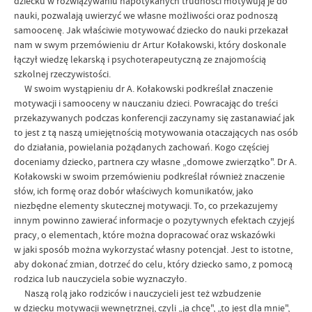
dziecku w rozwiązywaniu napotykanych trudności motywują je do
nauki, pozwalają uwierzyć we własne możliwości oraz podnoszą
samoocenę. Jak właściwie motywować dziecko do nauki przekazał
nam w swym przemówieniu dr Artur Kołakowski, który doskonale
łączył wiedzę lekarską i psychoterapeutyczną ze znajomością
szkolnej rzeczywistości.
W swoim wystąpieniu dr A. Kołakowski podkreślał znaczenie
motywacji i samooceny w nauczaniu dzieci. Powracając do treści
przekazywanych podczas konferencji zaczynamy się zastanawiać jak
to jest z tą naszą umiejętnością motywowania otaczających nas osób
do działania, powielania pożądanych zachowań. Kogo częściej
doceniamy dziecko, partnera czy własne „domowe zwierzątko". Dr A.
Kołakowski w swoim przemówieniu podkreślał również znaczenie
słów, ich formę oraz dobór właściwych komunikatów, jako
niezbędne elementy skutecznej motywacji. To, co przekazujemy
innym powinno zawierać informacje o pozytywnych efektach czyjejś
pracy, o elementach, które można dopracować oraz wskazówki
w jaki sposób można wykorzystać własny potencjał. Jest to istotne,
aby dokonać zmian, dotrzeć do celu, który dziecko samo, z pomocą
rodzica lub nauczyciela sobie wyznaczyło.
Naszą rolą jako rodziców i nauczycieli jest też wzbudzenie
w dziecku motywacji wewnętrznej, czyli „ja chcę", „to jest dla mnie",