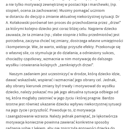
a nie tylko motywacji zewnętrznej w postaci kija i marchewki, (np.
stopień, ocena za zachowanie). Musimy pomagać uczniom
w dotarciu do decyzji o zmianie aktualnej niekorzystnej sytuacji. Dr
A. Kołakowski porównał ten proces do przechodzenia przez „drzwi"
za którymi kolejno dziecko jest coraz bliżej celu. Najpierw dziecko
zauważa, że ta zmiana (np.; słabe stopnie z kilku przedmiotów) jest
potrzebna, zaczyna chcieć tej zmiany, dostrzega własne umiejętności
i kompetencje. Wie, że warto, widząc przyszłe efekty. Przekonuje się
o własnej sile, co stymuluje je do działania, a odniesiony sukces,
chociażby cząstkowy, wzmacnia w nim motywację do dalszego
wysiłku i otwierania kolejnych „zamkniętych drzwi".
Naszym zadaniem jest uczestniczyć w drodze, którą dziecko idzie,
dawać wskazówki, wspierać i wzmacniać jego obrany cel. Jednak,
aby obrany kierunek zmiany był trwały i motywował do wysiłku
dziecko, należy pokazać mu jak jego aktualna sytuacja odbiega od
tej, która mogłaby zaistnieć w jego życiu i której pragnie. Bardzo
istotne jest również ukazanie dziecku wpływu niekorzystnej sytuacji
na jego życie i przyszłość. Powoduje to, iż motywacja
i zaangażowanie wzrasta. Należy jednak pamiętać, że lękotwórcza
motywacja koniecznie powinna zawierać konkretne sposoby
radzenia sobie z lękiem, aby nie zniszczyła gotowości dziecka do